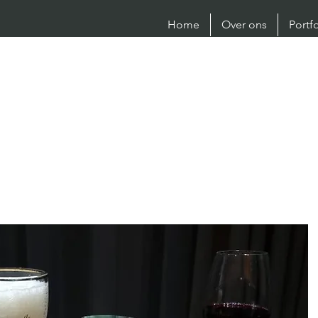
Home
Over ons
Portf