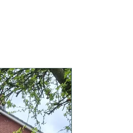
geven) persoonlijke tekst.
Meerprijs voor meer tekst,
maar dat is logisch, toch?