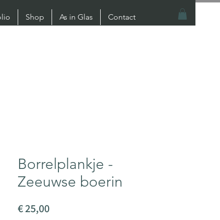
olio
Shop
As in Glas
Contact
Borrelplankje -
Zeeuwse boerin
Prijs
€ 25,00