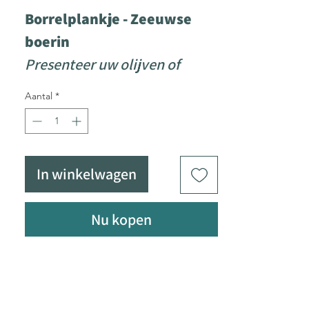
Borrelplankje - Zeeuwse
boerin
Presenteer uw olijven of
andere tapas op een originele
Aantal
*
en Zeeuwse wijze!
Borrelplankje van Acacia hout
In winkelwagen
23 x 15 cm
Nu kopen
Voorzien van een door ons
geillustreerde en
gegraveerde Zeeuwse boerin
Inclusief kleine (nader door te