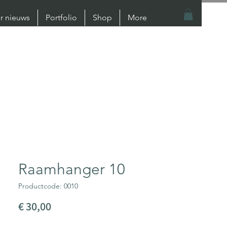
er nieuws
Portfolio
Shop
More
Raamhanger 10
Productcode: 0010
Prijs
€ 30,00