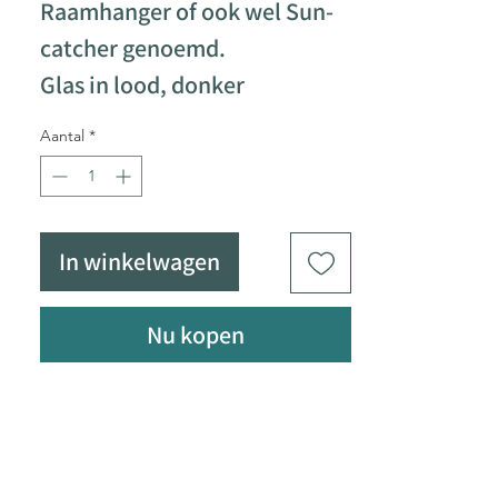
Raamhanger of ook wel Sun-
catcher genoemd.
Glas in lood, donker
gepatineerd.
Aantal
*
De omtrek is voorzien van een
loden H-profiel, deze kan
hierdoor in een ander project
In winkelwagen
aangewerkt worden.
Formaat 61 x 30cm
Nu kopen
Gewicht 3200gram
30% van der verkoop gaat
rechtstreeks naar het KWF
kanker fonds.