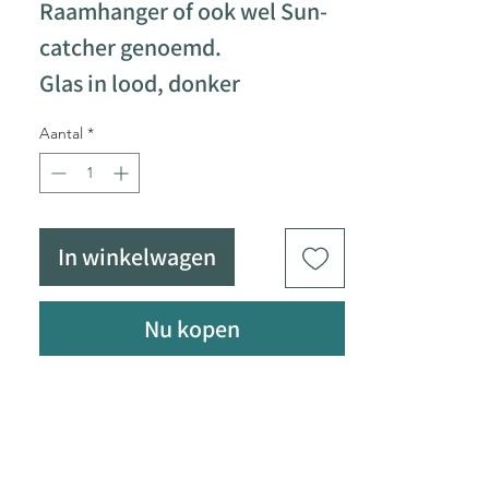
Raamhanger of ook wel Sun-
catcher genoemd.
Glas in lood, donker
gepatineerd.
Aantal
*
De omtrek is voorzien van een
loden H-profiel, deze kan
hierdoor in een ander project
In winkelwagen
aangewerkt worden.
Formaat 61 x 30cm
Nu kopen
Gewicht 3200gram
30% van der verkoop gaat
rechtstreeks naar het KWF
kanker fonds.