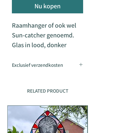
Nu kopen
Raamhanger of ook wel
Sun-catcher genoemd.
Glas in lood, donker
gepatineerd.
De omtrek is voorzien van
Exclusief verzendkosten
een loden H-profiel, deze
Informeer naar de
kan hierdoor in een ander
verzendkosten
RELATED PRODUCT
project aangewerkt
worden.
Formaat 61 x 30cm
Gewicht 3200gram